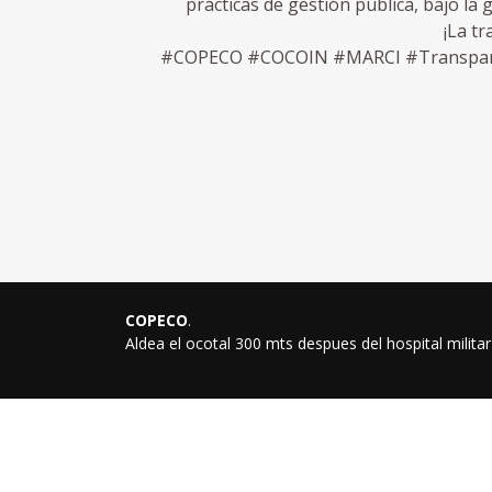
prácticas de gestión pública, bajo la 
¡La t
#COPECO #COCOIN #MARCI #Transparen
COPECO
.
Aldea el ocotal 300 mts despues del hospital milita