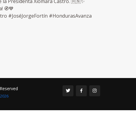
 de la Presidenta Xiomara Castro. 🇭🇳✨
! 🧭💙
ro #JoséJorgeFortín #HondurasAvanza
s Reserved
 2026