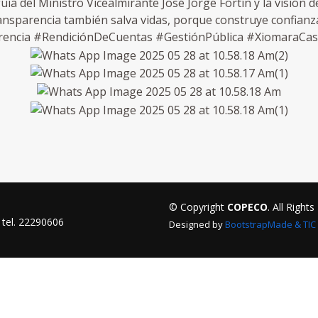
guía del Ministro Vicealmirante José Jorge Fortín y la visión
ransparencia también salva vidas, porque construye confianza
cia #RendiciónDeCuentas #GestiónPública #XiomaraCast
© Copyright
COPECO
. All Right
r tel. 22290606
Designed by
BootstrapMade & TIC